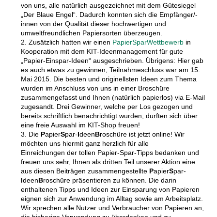
von uns, alle natürlich ausgezeichnet mit dem Gütesiegel
„Der Blaue Engel“. Dadurch konnten sich die Empfänger/-
innen von der Qualität dieser hochwertigen und
umweltfreundlichen Papiersorten überzeugen.
2. Zusätzlich hatten wir einen
P
apier
S
par
W
ettbewerb
in
Kooperation mit dem KIT-Ideenmanagement für gute
„Papier-Einspar-Ideen“ ausgeschrieben. Übrigens: Hier gab
es auch etwas zu gewinnen, Teilnahmeschluss war am 15.
Mai 2015. Die besten und originellsten Ideen zum Thema
wurden im Anschluss von uns in einer Broschüre
zusammengefasst und Ihnen (natürlich papierlos) via E-Mail
zugesandt. Drei Gewinner, welche per Los gezogen und
bereits schriftlich benachrichtigt wurden, durften sich über
eine freie Auswahl im KIT-Shop freuen!
3. Die
P
apier
S
par-
I
deen
B
roschüre ist jetzt online! Wir
möchten uns hiermit ganz herzlich für alle
Einreichungen der tollen Papier-Spar-Tipps bedanken und
freuen uns sehr, Ihnen als dritten Teil unserer Aktion eine
aus diesen Beiträgen zusammengestellte
P
apier
S
par-
I
deen
B
roschüre präsentieren zu können. Die darin
enthaltenen Tipps und Ideen zur Einsparung von Papieren
eignen sich zur Anwendung im Alltag sowie am Arbeitsplatz.
Wir sprechen alle Nutzer und Verbraucher von Papieren an,